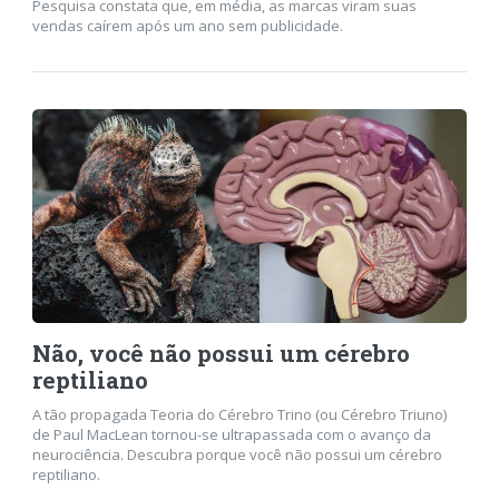
Pesquisa constata que, em média, as marcas viram suas
vendas caírem após um ano sem publicidade.
Não, você não possui um cérebro
reptiliano
A tão propagada Teoria do Cérebro Trino (ou Cérebro Triuno)
de Paul MacLean tornou-se ultrapassada com o avanço da
neurociência. Descubra porque você não possui um cérebro
reptiliano.